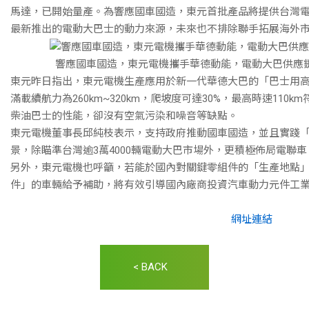
馬達，已開始量產。為響應國車國造，東元首批產品將提供台灣電動
最新推出的電動大巴士的動力來源，未來也不排除聯手拓展海外
響應國車國造，東元電機攜手華德動能，電動大巴供應鏈
東元昨日指出，東元電機生產應用於新一代華德大巴的「巴士用
滿載續航力為260km~320km，爬坡度可達30%，最高時速11
柴油巴士的性能，卻沒有空氣污染和噪音等缺點。
東元電機董事長邱純枝表示，支持政府推動國車國造，並且實踐
景，除瞄準台灣逾3萬4000輛電動大巴市場外，更積極佈局電聯
另外，東元電機也呼籲，若能於國內對關鍵零組件的「生產地點
件」的車輛給予補助，將有效引導國內廠商投資汽車動力元件工
網址連結
< BACK