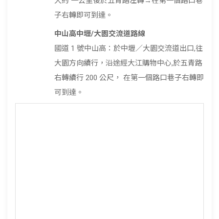
大約 一公里後於五青路左轉→在第一個路口巷
子右轉即可到達。
中山高中壢/大園交流道路線
國道 1 號中山高：於中壢／大園交流道出口,往
大園方向續行，沿途經大江購物中心,於五青路
右轉續行 200 公尺， 在第一個路口巷子右轉即
可到達。