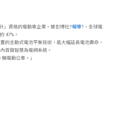
設計」資格的電動車企業。據彭博社?
報導
?，全球電
 47%。
建置的主動式電池平衡技術，能大幅延長電池壽命，
國內首個智慧為電網系統。
0 輛電動公車。」