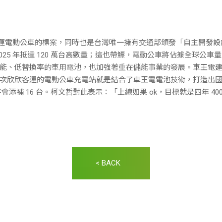
得欣欣客運電動公車的標案，同時也是台灣唯一擁有交通部頒發「自主開發
25 年抵達 120 萬台高數量；這也帶鰾，電動公車將佔據全球公車量的
能、低替換率的車用電池，也加強著重在儲能事業的發展。車王電
次欣欣客運的電動公車充電站就是結合了車王電電池技術，打造出
年將會添補 16 台。柯文哲對此表示：「上線如果 ok，目標就是四年 40
< BACK