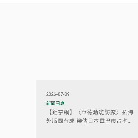
2026-07-09
新聞訊息
【鉅亨網】〈華德動能訪廠〉拓海
外版圖有成 樂估日本電巴市占率上
看3成