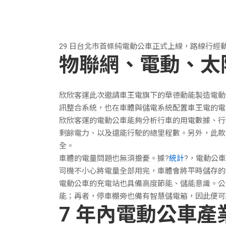
29 日台北市首條純電動公車正式上線，路線行經動
物聯網、電動、太
欣欣客運此次邀請車王電旗下的華德動能製造電動公
訊整合系統，也在車體與儲電系統配置車王電的電
欣欣客運的電動公車能夠分析行車的用電數據、行
剩餘電力、以及還能行駛的總里程數。另外，此款
全。
車體的電量問題也無須擔憂。據?
統計
?，電動公車
司機不小心將電量全部用完，車體會將平時儲存的
電動公車的充電站也具備高度節能、儲能意識。公車
能；再者，停車棚旁也備有智慧儲電箱，因此便可
7 年內電動公車產