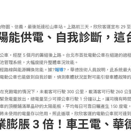
物園、信義，最後抵達松山車站。上路前三天，欣欣客運宣布 29 至 
陽能供電、自我診斷，這
車，經歷 5 個月的籌組後上路。台北市首批電動公車在組建的過程
池管理系統，大幅度提升整體車況效能。
經路線與能源轉換效能。據?
報導
?，華德技術人員說明，此系統最
電動公車也能做到自我診斷，偵測車體狀況並對可能引發車體故障
在充飽電的情況下，未載客可行駛 300 公里，載滿客可行駛 260
緊急電量放出，總電量至少可撐公車行駛 1 分鐘以上，讓司機有時
的頂棚鋪滿單晶矽的太陽能板，平均每日可靠日曬產生 150 度電，
將未使用的電量存以他用。照此循環，欣欣客運的電動公車就可達
業膨脹 3 倍！車王電、