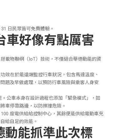
31 日民眾皆可免費體驗。
台車好像有點厲害
搭載物聯網（IoT）技術，不僅結合華德動能的資
大功效在於能遠端監控行車狀況，包含馬達溫度、
的問題及早做處理，以預防行車風險與乘客人身安
 公里。公車本身在設計過程也添加「緊急模式」，如
間將車停靠路邊，以防擦撞危險。
100 度電供給給控制中心，其餘便能供給電動車充
到自給自足的效能。
華德動能抓準此次標