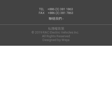
TEL
+886 (3) 381 1863
FAX
+886 (3) 381 7863
聯絡我們 ›
私隱權政策
© 2019 RAC Electric Vehicles Inc.
All Rights Reserved
Designed by
Weya